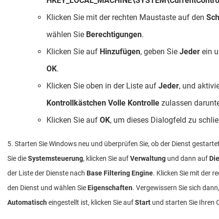
HKEY_LOCAL_MACHINE\SYSTEM\CurrentControl
Klicken Sie mit der rechten Maustaste auf den
Sch
wählen Sie
Berechtigungen
.
Klicken Sie auf
Hinzufügen
, geben Sie
Jeder
ein u
OK
.
Klicken Sie oben in der Liste auf
Jeder
, und aktivi
Kontrollkästchen Volle Kontrolle
zulassen darunte
Klicken Sie auf
OK
, um dieses Dialogfeld zu schli
5. Starten Sie Windows neu und überprüfen Sie, ob der Dienst gestart
Sie die
Systemsteuerung
, klicken Sie auf
Verwaltung
und dann auf
Di
der Liste der Dienste nach
Base Filtering Engine
. Klicken Sie mit der 
den Dienst und wählen Sie
Eigenschaften
. Vergewissern Sie sich dann
Automatisch
eingestellt ist, klicken Sie auf
Start
und starten Sie Ihren