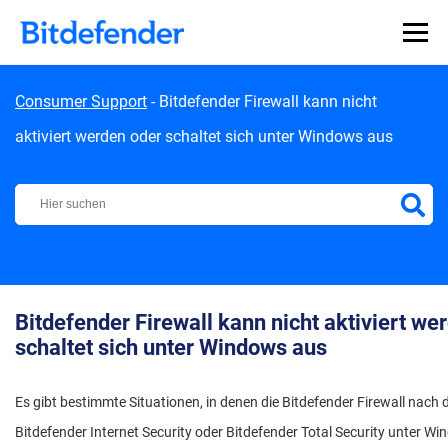
Skip to content
Consumer Support
-
Bitdefender Firewall kann nicht
aktiviert werden oder schaltet sich unter Windows aus
Bitdefender Support Center
Bitdefender Firewall kann nicht aktiviert we
schaltet sich unter Windows aus
Es gibt bestimmte Situationen, in denen die Bitdefender Firewall nach d
Bitdefender Internet Security oder Bitdefender Total Security unter Win