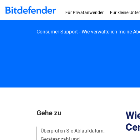
Skip to content
Für Privatanwender
Für kleine Unt
Consumer Support
-
Wie verwalte ich meine Ab
Gehe zu
Wie
Cen
Überprüfen Sie Ablaufdatum,
Geräteanzahl und