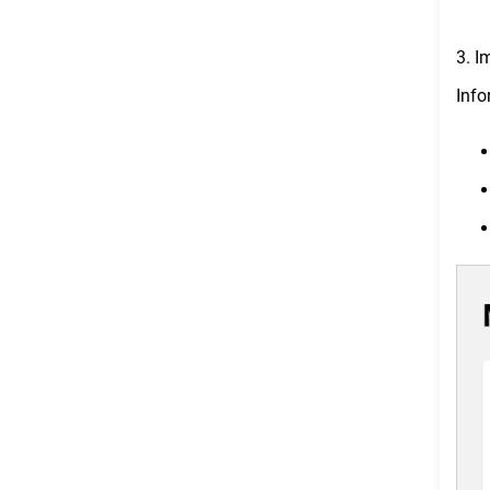
3. I
Info