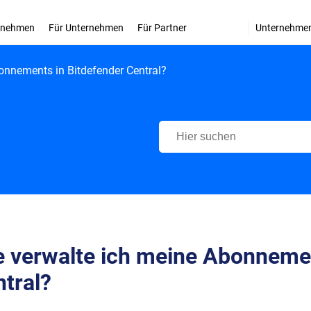
ernehmen
Für Unternehmen
Für Partner
Unternehme
onnements in Bitdefender Central?
Bitdefender Support Center
 verwalte ich meine Abonnemen
tral?