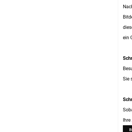
Nach
Bitd
dies
ein 
Schr
Bes
Sie 
Schr
Soba
Ihre