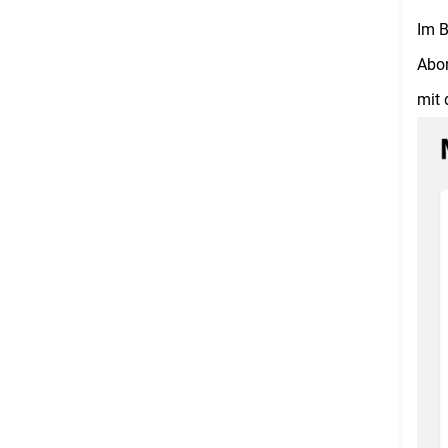
Im B
Abon
mit 