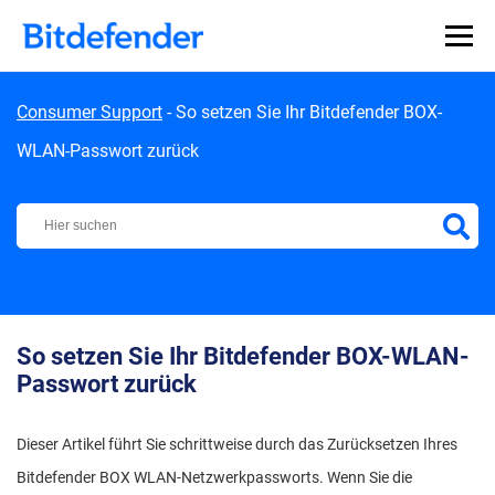
Skip to content
Consumer Support
-
So setzen Sie Ihr Bitdefender BOX-
WLAN-Passwort zurück
Bitdefender Support Center
So setzen Sie Ihr Bitdefender BOX-WLAN-
Passwort zurück
Dieser Artikel führt Sie schrittweise durch das Zurücksetzen Ihres
Bitdefender BOX WLAN-Netzwerkpassworts. Wenn Sie die