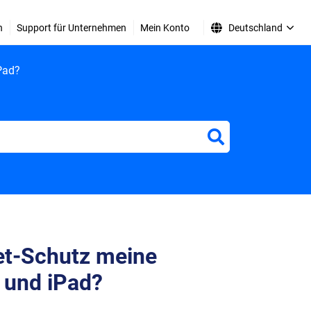
n
Support für Unternehmen
Mein Konto
Deutschland
iPad?
net-Schutz meine
 und iPad?