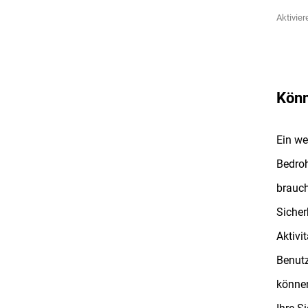
Aktivie
Könn
Ein we
Bedroh
brauch
Sicher
Aktivi
Benutz
können