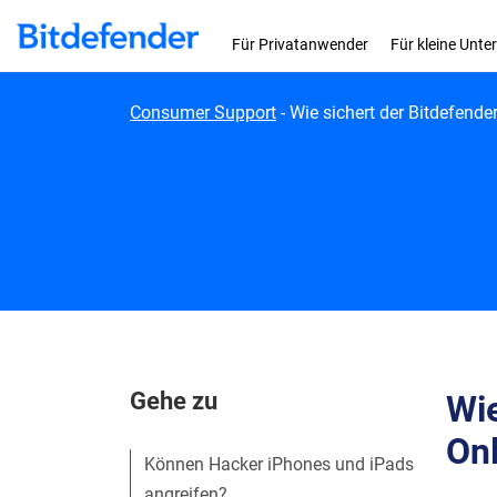
Skip to content
Für Privatanwender
Für kleine Unt
Consumer Support
-
Wie sichert der Bitdefende
Gehe zu
Wie
Onl
Können Hacker iPhones und iPads
angreifen?