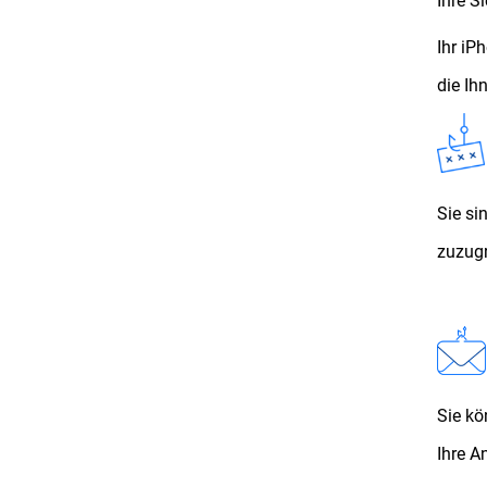
Ihre Si
Ihr iP
die Ih
Sie si
zuzugr
Sie kö
Ihre A