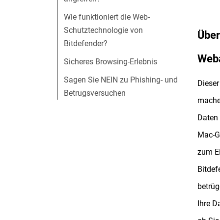
Wie funktioniert die Web-
Schutztechnologie von
Über
Bitdefender?
Weba
Sicheres Browsing-Erlebnis
Sagen Sie NEIN zu Phishing- und
Dieser
Betrugsversuchen
machen
Daten 
Mac-Ge
zum Ei
Bitdef
betrüg
Ihre D