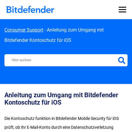
Skip to content
Consumer Support
-
Anleitung zum Umgang mit
Bitdefender Kontoschutz für iOS
Bitdefender Support Center
Anleitung zum Umgang mit Bitdefender
Kontoschutz für iOS
Die Kontoschutz funktion in Bitdefender Mobile Security für iOS
prüft, ob Ihr E-Mail-Konto durch eine Datenschutzverletzung