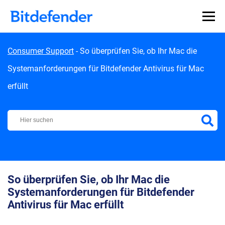
Skip to content
Consumer Support
-
So überprüfen Sie, ob Ihr Mac die
Systemanforderungen für Bitdefender Antivirus für Mac
erfüllt
Bitdefender Support Center
So überprüfen Sie, ob Ihr Mac die
Systemanforderungen für Bitdefender
Antivirus für Mac erfüllt