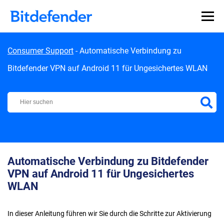
Skip to content
Consumer Support
-
Automatische Verbindung zu
Bitdefender VPN auf Android 11 für Ungesichertes WLAN
Bitdefender Support Center
Automatische Verbindung zu Bitdefender
VPN auf Android 11 für Ungesichertes
WLAN
In dieser Anleitung führen wir Sie durch die Schritte zur Aktivierung