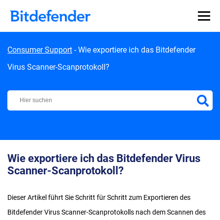
Skip to content
Consumer Support
-
Wie exportiere ich das Bitdefender
Virus Scanner-Scanprotokoll?
Bitdefender Support Center
Wie exportiere ich das Bitdefender Virus
Scanner-Scanprotokoll?
Dieser Artikel führt Sie Schritt für Schritt zum Exportieren des
Bitdefender Virus Scanner-Scanprotokolls nach dem Scannen des