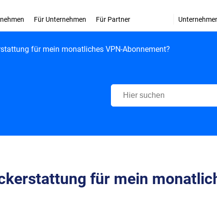
ernehmen
Für Unternehmen
Für Partner
Unternehme
erstattung für mein monatliches VPN-Abonnement?
Bitdefender Support Center
ückerstattung für mein monatlic