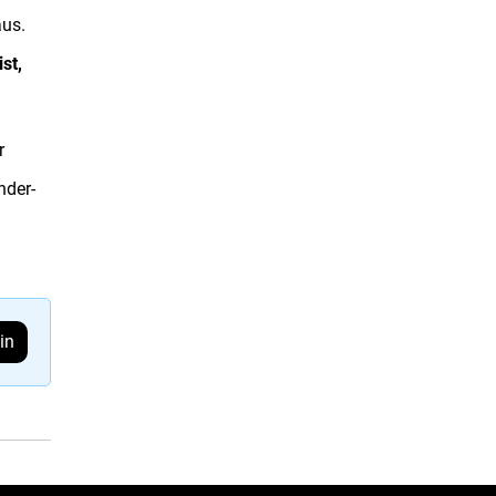
us.
st,
r
nder-
in