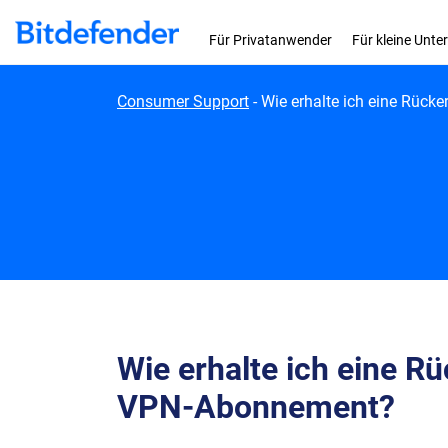
Skip to content
Für Privatanwender
Für kleine Unt
Consumer Support
-
Wie erhalte ich eine Rück
Wie erhalte ich eine R
VPN-Abonnement?