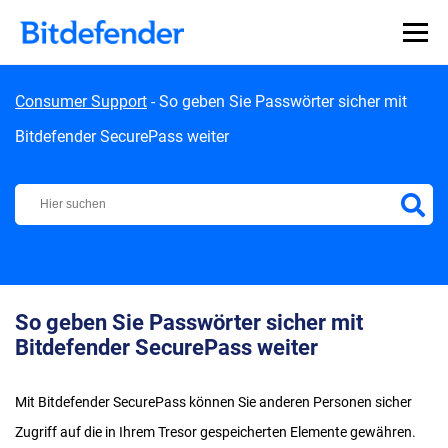
Skip to content
Consumer Support
-
So geben Sie Passwörter sicher mit
Bitdefender SecurePass weiter
Bitdefender Support Center
So geben Sie Passwörter sicher mit
Bitdefender SecurePass weiter
Mit Bitdefender SecurePass können Sie anderen Personen sicher
Zugriff auf die in Ihrem Tresor gespeicherten Elemente gewähren.