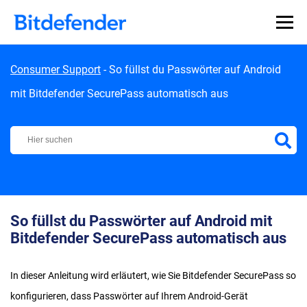
Skip to content
Consumer Support
-
So füllst du Passwörter auf Android
mit Bitdefender SecurePass automatisch aus
Bitdefender Support Center
So füllst du Passwörter auf Android mit
Bitdefender SecurePass automatisch aus
In dieser Anleitung wird erläutert, wie Sie Bitdefender SecurePass so
konfigurieren, dass Passwörter auf Ihrem Android-Gerät