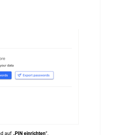
nd auf
„PIN einrichten
“.