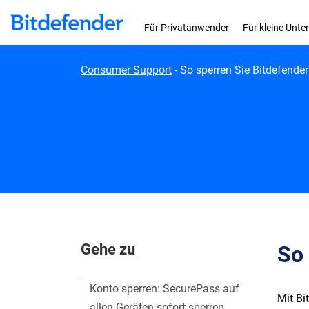
Skip to content
Für Privatanwender
Für kleine Unt
Consumer Support
-
So sperren Sie Bitdefende
Gehe zu
So 
Konto sperren: SecurePass auf
Mit Bi
allen Geräten sofort sperren